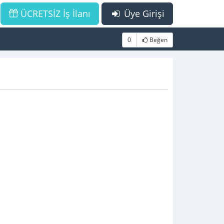
ÜCRETSİZ İş İlanı
Üye Girişi
0
Beğen