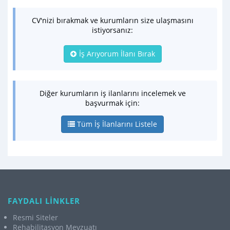
CV'nizi bırakmak ve kurumların size ulaşmasını
istiyorsanız:
İş Arıyorum İlanı Bırak
Diğer kurumların iş ilanlarını incelemek ve
başvurmak için:
Tüm İş İlanlarını Listele
FAYDALI LİNKLER
Resmi Siteler
Rehabilitasyon Mevzuatı