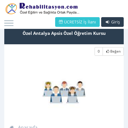
ÜCRETSİZ İş İlanı
Giriş
Özel Antalya Apsis Özel Öğretim Kursu
0
Beğen
Anasayfa