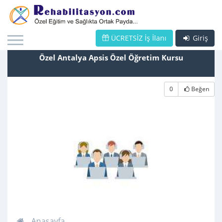
ÜCRETSİZ İş İlanı
Giriş
Özel Antalya Apsis Özel Öğretim Kursu
0
Beğen
Anasayfa