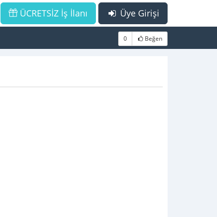
ÜCRETSİZ İş İlanı
Üye Girişi
0
Beğen