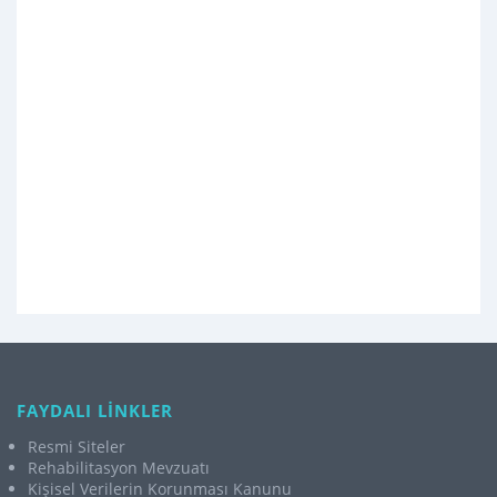
FAYDALI LİNKLER
Resmi Siteler
Rehabilitasyon Mevzuatı
Kişisel Verilerin Korunması Kanunu