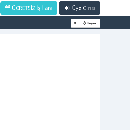
ÜCRETSİZ İş İlanı
Üye Girişi
0
Beğen