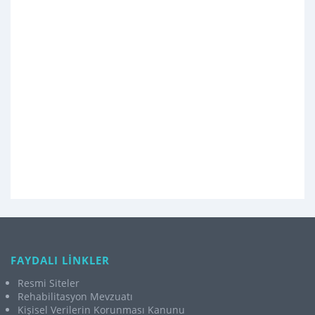
FAYDALI LİNKLER
Resmi Siteler
Rehabilitasyon Mevzuatı
Kişisel Verilerin Korunması Kanunu