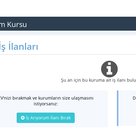
im Kursu
ş İlanları
Şu an için bu kuruma ait iş ilanı b
CV'nizi bırakmak ve kurumların size ulaşmasını
D
istiyorsanız:
İş Arıyorum İlanı Bırak