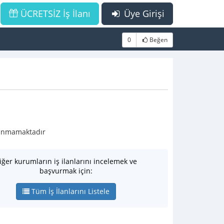
ÜCRETSİZ İş İlanı
Üye Girişi
0
Beğen
ulunmamaktadır
iğer kurumların iş ilanlarını incelemek ve
başvurmak için:
Tüm İş İlanlarını Listele