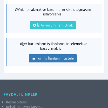
CV'nizi bırakmak ve kurumların size ulaşmasını
istiyorsanız:
İş Arıyorum İlanı Bırak
Diğer kurumların iş ilanlarını incelemek ve
başvurmak için:
Tüm İş İlanlarını Listele
FAYDALI LİNKLER
Resmi Siteler
Rehabilitasyon Mevzuatı