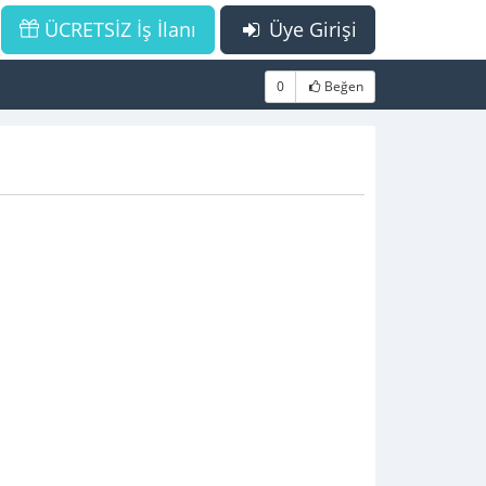
ÜCRETSİZ İş İlanı
Üye Girişi
0
Beğen