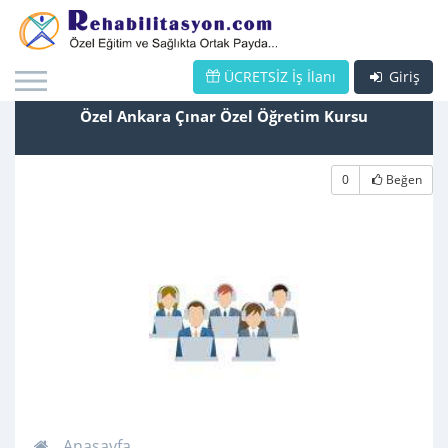
ÜCRETSİZ İş İlanı
Giriş
Özel Ankara Çınar Özel Öğretim Kursu
0
Beğen
Anasayfa