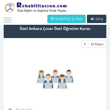
ÜCRETSİZ İş İlanı
Giriş
Özel Ankara Çınar Özel Öğretim Kursu
0
Beğen
Anasayfa