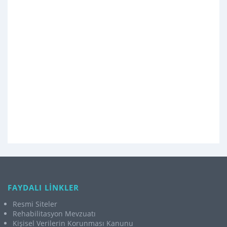
FAYDALI LİNKLER
Resmi Siteler
Rehabilitasyon Mevzuatı
Kişisel Verilerin Korunması Kanunu