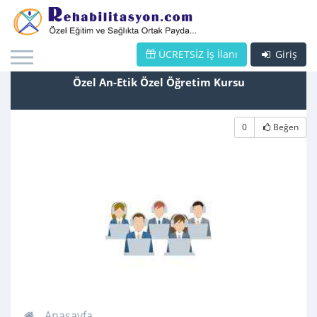
ÜCRETSİZ İş İlanı
Giriş
Özel An-Etik Özel Öğretim Kursu
0
Beğen
Anasayfa