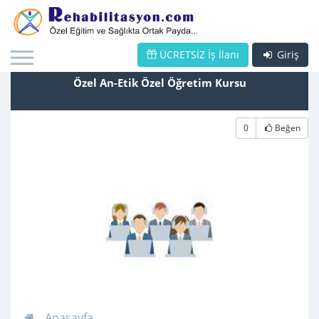
ÜCRETSİZ İş İlanı
Giriş
Özel An-Etik Özel Öğretim Kursu
0
Beğen
Anasayfa