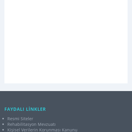
FAYDALI LİNKLER
Resmi Siteler
Rehabilitasyon Mevzuatı
Kişisel Verilerin Korunması Kanunu