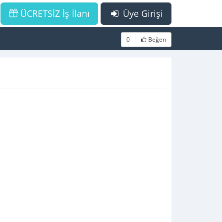
ÜCRETSİZ İş İlanı
Üye Girişi
0
Beğen