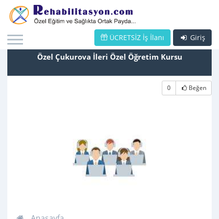
ÜCRETSİZ İş İlanı
Giriş
Özel Çukurova İleri Özel Öğretim Kursu
0
Beğen
Anasayfa