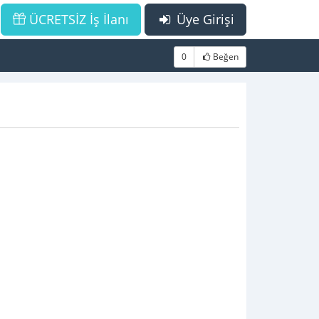
ÜCRETSİZ İş İlanı
Üye Girişi
0
Beğen