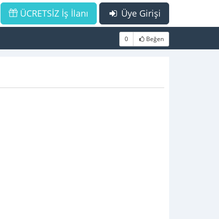
ÜCRETSİZ İş İlanı
Üye Girişi
0
Beğen