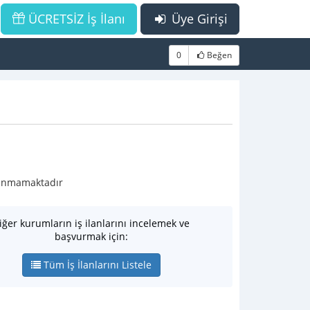
ÜCRETSİZ İş İlanı
Üye Girişi
0
Beğen
ulunmamaktadır
iğer kurumların iş ilanlarını incelemek ve
başvurmak için:
Tüm İş İlanlarını Listele