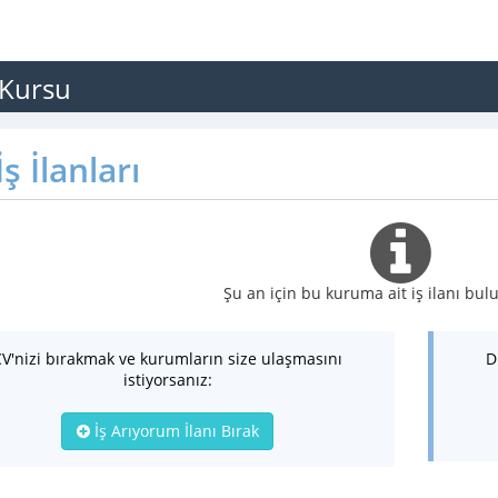
 Kursu
ş İlanları
Şu an için bu kuruma ait iş ilanı b
CV'nizi bırakmak ve kurumların size ulaşmasını
D
istiyorsanız:
İş Arıyorum İlanı Bırak