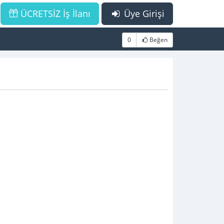
ÜCRETSİZ İş İlanı
Üye Girişi
0
Beğen