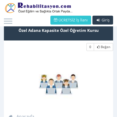
ÜCRETSİZ İş İlanı
Giriş
Özel Adana Kapasite Özel Öğretim Kursu
0
Beğen
Anasayfa