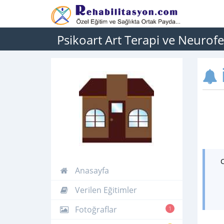
Psikoart Art Terapi ve Neuro
İ
Anasayfa
Verilen Eğitimler
Fotoğraflar
1