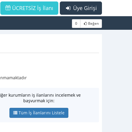
ÜCRETSİZ İş İlanı
Üye Girişi
0
Beğen
ulunmamaktadır
iğer kurumların iş ilanlarını incelemek ve
başvurmak için:
Tüm İş İlanlarını Listele