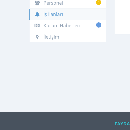
Personel
1
İş İlanları
Kurum Haberleri
1
İletişim
FAYDA