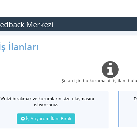
feedback Merkezi
ş İlanları
Şu an için bu kuruma ait iş ilanı b
CV'nizi bırakmak ve kurumların size ulaşmasını
D
istiyorsanız:
İş Arıyorum İlanı Bırak