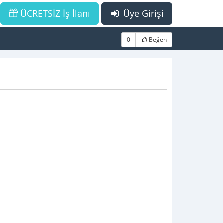
ÜCRETSİZ İş İlanı
Üye Girişi
0
Beğen