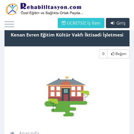
ÜCRETSİZ İş İlanı
Giriş
Kenan Evren Eğitim Kültür Vakfı İktisadi İşletmesi
0
Beğen
Anasayfa