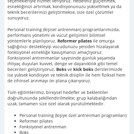
seçenekleriyle hizmet veriyoruz. Hedefiniz güçlenmek,
esnekliğinizi artırmak, kondisyonunuzu yükseltmek ya da
teknik becerilerinizi geliştirmekse, size özel çözümler
sunuyoruz.
Personal training (kişisel antrenman) programlarımızda,
performans yönetimi ve vücut gelişimini bilimsel
yöntemlerle planlıyoruz.
Reformer pilates
ile omurga
sağlığınızı destekleyip vücudunuzu yeniden hizalayarak
fonksiyonel esnekliğe kavuşmanızı amaçlıyoruz.
Fonksiyonel antrenmanlar sayesinde günlük yaşamda
ihtiyaç duyulan kuvvet, denge ve dayanıklılık gibi temel
becerileri geliştiriyoruz.
Boks
ve
kick boks
derslerimizde
ise yüksek kondisyon ve teknik disiplin ile hem fiziksel hem
de zihinsel arınmayı ön plana çıkarıyoruz.
Tüm eğitimlerimiz, bireysel hedefler ve beklentiler
doğrultusunda şekillendirilmekte; grup kalabalığından
uzak, tamamen size özel olarak yürütülmektedir.
Personal training (kişiye özel antrenman programları)
Reformer pilates
Fonksiyonel antrenman
Boks