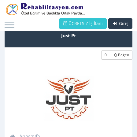
ÜCRETSİZ İş İlanı
Giriş
Just Pt
0
Beğen
Anasayfa