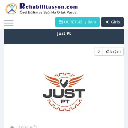
ÜCRETSİZ İş İlanı
Giriş
Just Pt
0
Beğen
Anasayfa