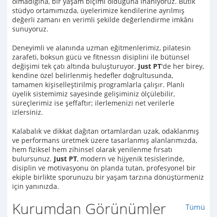
olmadığına, bir yaşam biçimi olduğuna inanıyoruz. Butik
stüdyo ortamımızda, üyelerimize kendilerine ayrılmış
değerli zamanı en verimli şekilde değerlendirme imkânı
sunuyoruz.
Deneyimli ve alanında uzman eğitmenlerimiz, pilatesin
zarafeti, boksun gücü ve fitnessın disiplini ile bütünsel
değişimi tek çatı altında buluşturuyor.
Just PT
'de her birey,
kendine özel belirlenmiş hedefler doğrultusunda,
tamamen kişiselleştirilmiş programlarla çalışır. Planlı
üyelik sistemimiz sayesinde gelişiminiz ölçülebilir,
süreçlerimiz ise şeffaftır; ilerlemenizi net verilerle
izlersiniz.
Kalabalık ve dikkat dağıtan ortamlardan uzak, odaklanmış
ve performans üretmek üzere tasarlanmış alanlarımızda,
hem fiziksel hem zihinsel olarak yenilenme fırsatı
bulursunuz.
Just PT
, modern ve hijyenik tesislerinde,
disiplin ve motivasyonu ön planda tutan, profesyonel bir
ekiple birlikte sporunuzu bir yaşam tarzına dönüştürmeniz
için yanınızda.
Kurumdan Görünümler
Tümü