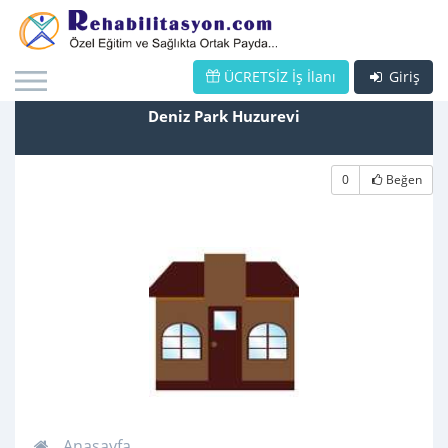
ÜCRETSİZ İş İlanı
Giriş
Deniz Park Huzurevi
0
Beğen
Anasayfa