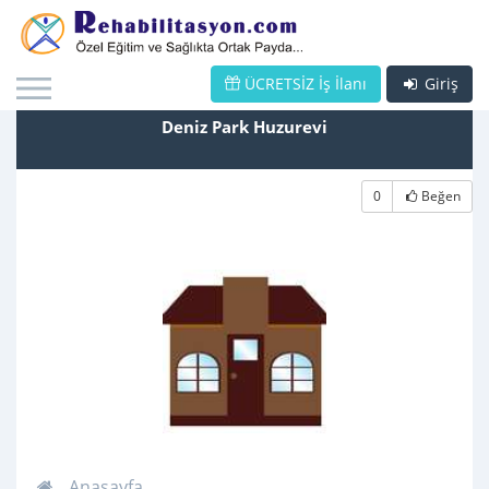
ÜCRETSİZ İş İlanı
Giriş
Deniz Park Huzurevi
0
Beğen
Anasayfa