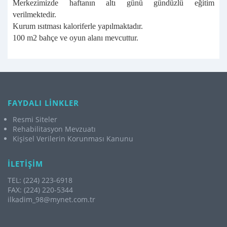
Merkezimizde haftanın altı günü gündüzlü eğitim
verilmektedir.
Kurum ısıtması kaloriferle yapılmaktadır.
100 m2 bahçe ve oyun alanı mevcuttur.
FAYDALI LİNKLER
Resmi Siteler
Rehabilitasyon Mevzuatı
Kişisel Verilerin Korunması Kanunu
İLETİŞİM
TEL: (224) 223-6918
FAX: (224) 220-5344
ilkadim_98@mynet.com.tr