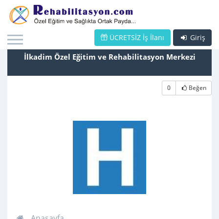
ÜCRETSİZ İş İlanı
Giriş
İlkadim Özel Eğitim ve Rehabilitasyon Merkezi
0
Beğen
Anasayfa