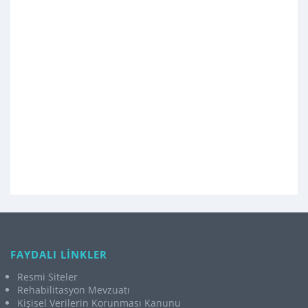
FAYDALI LİNKLER
Resmi Siteler
Rehabilitasyon Mevzuatı
Kişisel Verilerin Korunması Kanunu