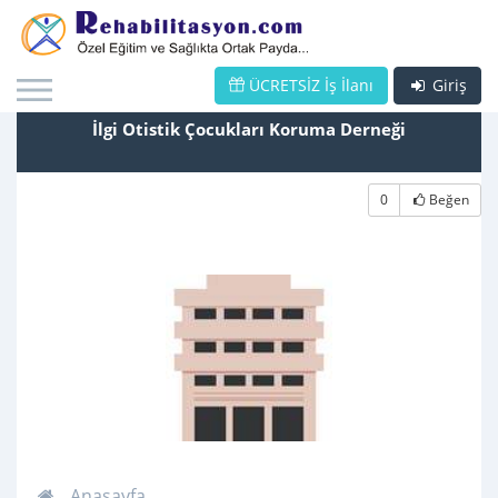
ÜCRETSİZ İş İlanı
Giriş
İlgi Otistik Çocukları Koruma Derneği
0
Beğen
Anasayfa