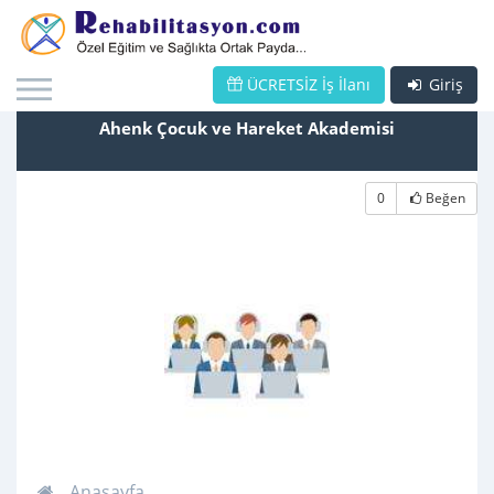
ÜCRETSİZ İş İlanı
Giriş
Ahenk Çocuk ve Hareket Akademisi
0
Beğen
Anasayfa