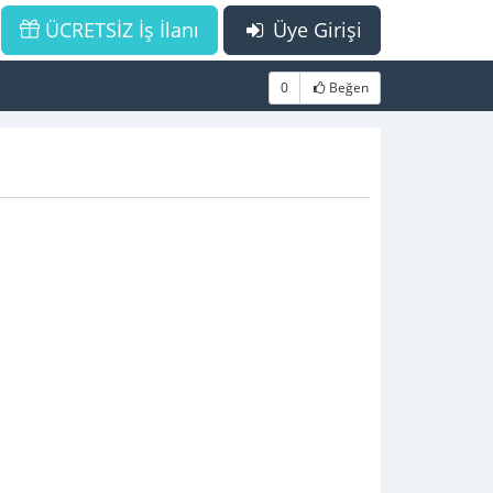
ÜCRETSİZ İş İlanı
Üye Girişi
0
Beğen