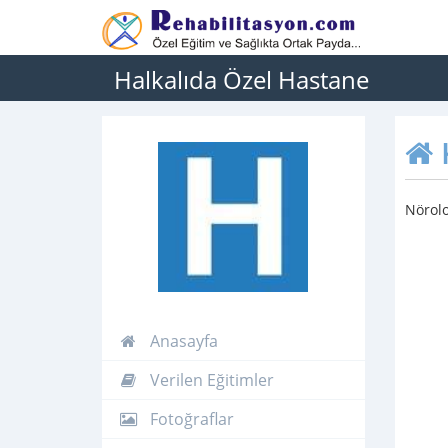
Halkalıda Özel Hastane
Nörolo
Anasayfa
Verilen Eğitimler
Fotoğraflar