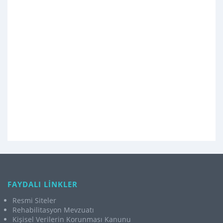
FAYDALI LİNKLER
Resmi Siteler
Rehabilitasyon Mevzuatı
Kişisel Verilerin Korunması Kanunu