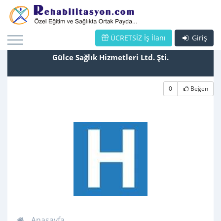
ÜCRETSİZ İş İlanı
Giriş
Gülce Sağlık Hizmetleri Ltd. Şti.
0
Beğen
Anasayfa