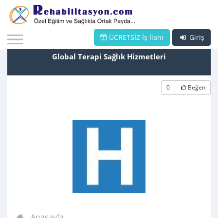
ÜCRETSİZ İş İlanı
Giriş
Global Terapi Sağlık Hizmetleri
0
Beğen
Anasayfa