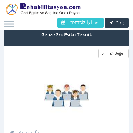
ÜCRETSİZ İş İlanı
Giriş
Gebze Src Psiko Teknik
0
Beğen
Anasayfa