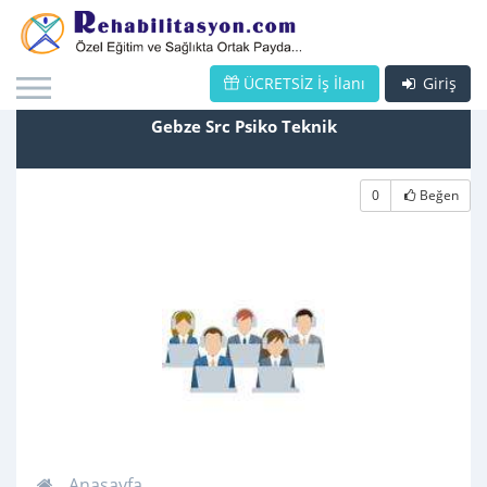
ÜCRETSİZ İş İlanı
Giriş
Gebze Src Psiko Teknik
0
Beğen
Anasayfa