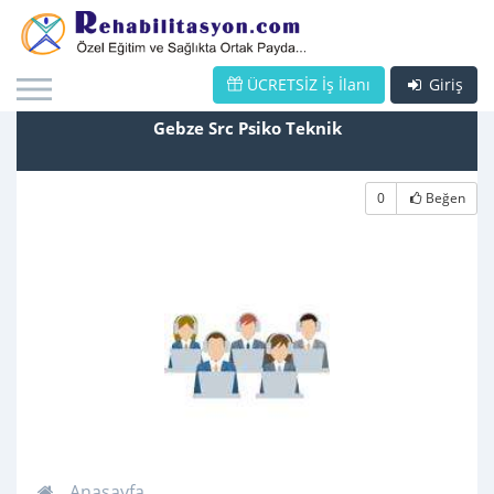
ÜCRETSİZ İş İlanı
Giriş
Gebze Src Psiko Teknik
0
Beğen
Anasayfa