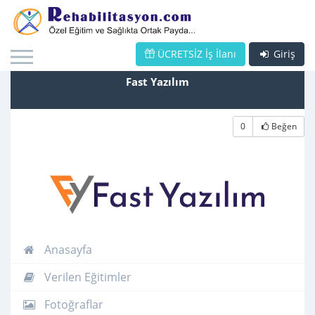
ÜCRETSİZ İş İlanı
Giriş
Fast Yazılım
0
Beğen
Anasayfa
Verilen Eğitimler
Fotoğraflar