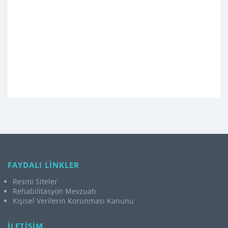
FAYDALI LİNKLER
Resmi Siteler
Rehabilitasyon Mevzuatı
Kişisel Verilerin Korunması Kanunu
İLETİŞİM