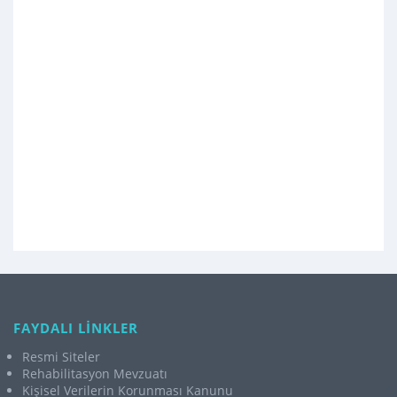
FAYDALI LİNKLER
Resmi Siteler
Rehabilitasyon Mevzuatı
Kişisel Verilerin Korunması Kanunu