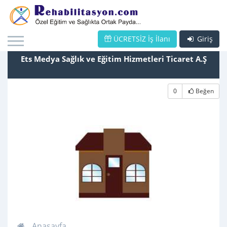
ÜCRETSİZ İş İlanı
Giriş
Ets Medya Sağlık ve Eğitim Hizmetleri Ticaret A.Ş
0
Beğen
Anasayfa