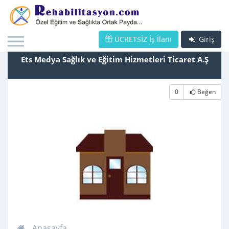
ÜCRETSİZ İş İlanı
Giriş
Ets Medya Sağlık ve Eğitim Hizmetleri Ticaret A.Ş
0
Beğen
Anasayfa