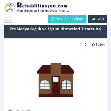
ÜCRETSİZ İş İlanı
Giriş
Ets Medya Sağlık ve Eğitim Hizmetleri Ticaret A.Ş
0
Beğen
Anasayfa