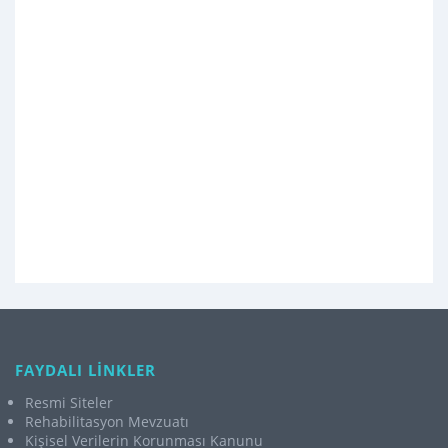
FAYDALI LİNKLER
Resmi Siteler
Rehabilitasyon Mevzuatı
Kişisel Verilerin Korunması Kanunu