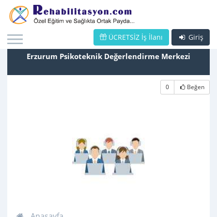
ÜCRETSİZ İş İlanı
Giriş
Erzurum Psikoteknik Değerlendirme Merkezi
0
Beğen
Anasayfa