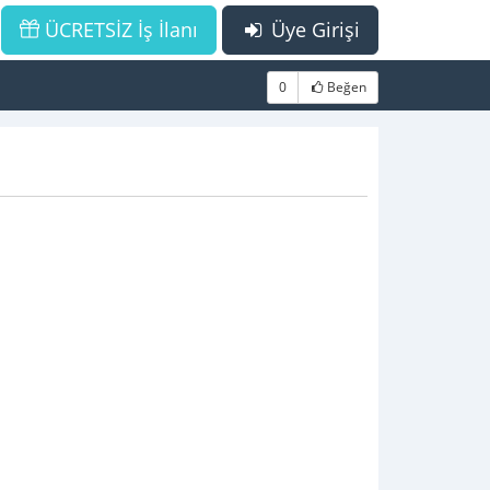
ÜCRETSİZ İş İlanı
Üye Girişi
0
Beğen