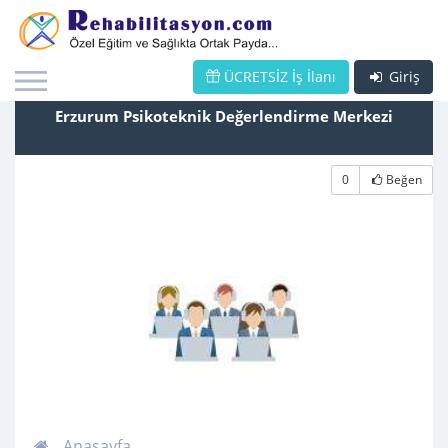
ÜCRETSİZ İş İlanı
Giriş
Erzurum Psikoteknik Değerlendirme Merkezi
0
Beğen
Anasayfa