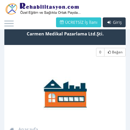
ÜCRETSİZ İş İlanı
Giriş
Carmen Medikal Pazarlama Ltd.Şti.
0
Beğen
Anasayfa