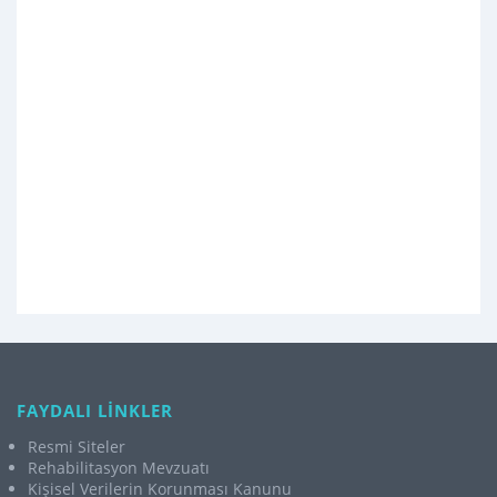
FAYDALI LİNKLER
Resmi Siteler
Rehabilitasyon Mevzuatı
Kişisel Verilerin Korunması Kanunu