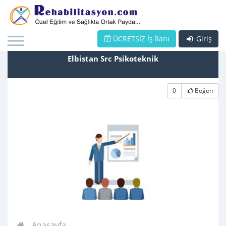
ÜCRETSİZ İş İlanı
Giriş
Elbistan Src Psikoteknik
0
Beğen
Anasayfa