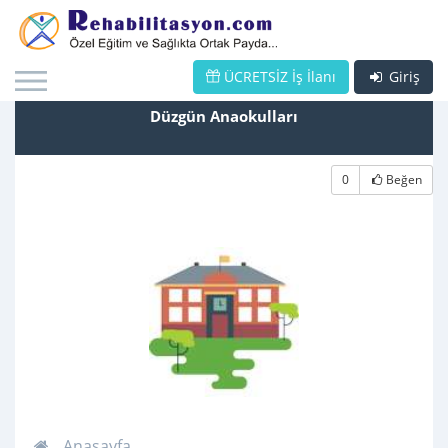
ÜCRETSİZ İş İlanı
Giriş
Düzgün Anaokulları
0
Beğen
Anasayfa