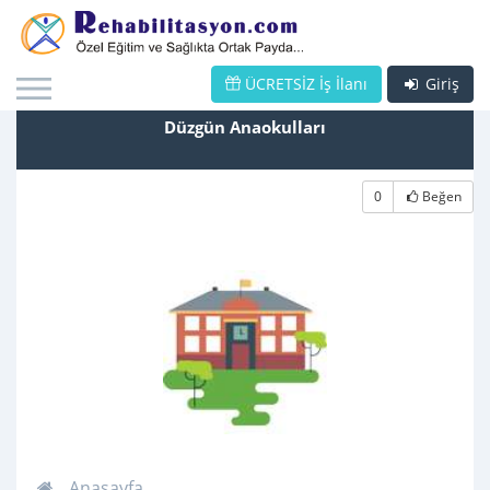
ÜCRETSİZ İş İlanı
Giriş
Düzgün Anaokulları
0
Beğen
Anasayfa